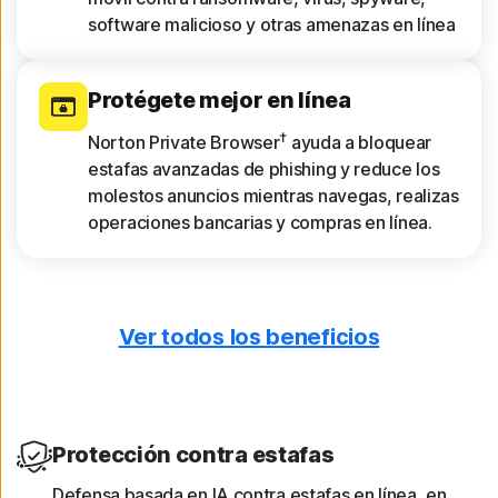
software malicioso y otras amenazas en línea
Protégete mejor en línea
†
Norton Private Browser
ayuda a bloquear
estafas avanzadas de phishing y reduce los
molestos anuncios mientras navegas, realizas
operaciones bancarias y compras en línea.
Ver todos los beneficios
Solo descarga aplicaciones
seguras
App Advisor analiza las aplicaciones en
busca de amenazas como software malicioso
Protección contra estafas
y riesgos para la privacidad.
Defensa basada en IA contra estafas en línea, en