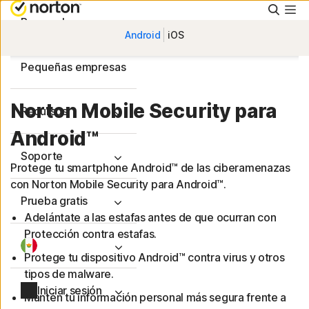
Busca
Personal
Android
iOS
Pequeñas empresas
Norton Mobile Security para
Recursos
Android™
Soporte
Protege tu smartphone Android™ de las ciberamenazas
con Norton Mobile Security para Android™.
Prueba gratis
Adelántate a las estafas antes de que ocurran con
Protección contra estafas.
Protege tu dispositivo Android™ contra virus y otros
tipos de malware.
Iniciar sesión
Mantén tu información personal más segura frente a