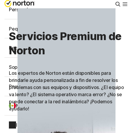
Busca
Personal
Pequeñas empresas
Servicios Premium de
Norton
Recursos
Soporte
Los expertos de Norton están disponibles para
brindarle ayuda personalizada a fin de resolver los
Prueba gratis
problemas con sus equipos y dispositivos. ¿El equipo
va lento? ¿El sistema operativo marca error? ¿No se
puede conectar a la red inalámbrica? ¡Podemos
México
ayudarlo!
Iniciar sesión