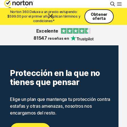
Busca
Personal
Norton 360 Deluxe a un precio estupendo:
Obtener
$599.00 por el primer año. Aplican términos y
oferta
condiciones*
Pequeñas empresas
Excelente
81547
reseñas en
Recursos
Soporte
Protección en la que no
tienes que pensar
Prueba gratis
Elige un plan que mantenga tu protección contra
México
estafas y otras amenazas, nosotros nos
encargamos del resto.
Iniciar sesión