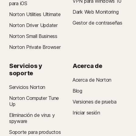
VPN para Windows 10
para iOS
procesador ARM).
Dark Web Monitoring
Norton Utilities Ultimate
5
Las funciones de SafeCam solo están disponibles en Windows (excepto
Gestor de contraseñas
Norton Driver Updater
Windows en modo S y Windows sobre un procesador ARM).
Norton Small Business
6
Las funciones de Supervisión de ubicación NO están disponibles en
Norton Private Browser
todos los países. Haga clic
aquí
para obtener más información. Para que
funcione, el dispositivo del niño debe tener instalada la aplicación Norton
Family y estar encendido.
Servicios y
Acerca de
soporte
7
Acerca de Norton
Informe sobre ciberseguridad de Norton LifeLock de 2021:
Servicios Norton
Blog
Resultados globales
Norton Computer Tune
Versiones de prueba
Up
8
La Supervisión de videos requiere una extensión de navegador en
Iniciar sesión
Windows y el navegador de Norton incorporado en iOS y Android.
Eliminación de virus y
spyware
Monitorea los videos vistos en YouTube.com (pero no los videos de
YouTube incrustados en otros sitios web o blogs) y en Hulu.com (pero
Soporte para productos
solo en Windows). No funciona con las aplicaciones de YouTube o Hulu.