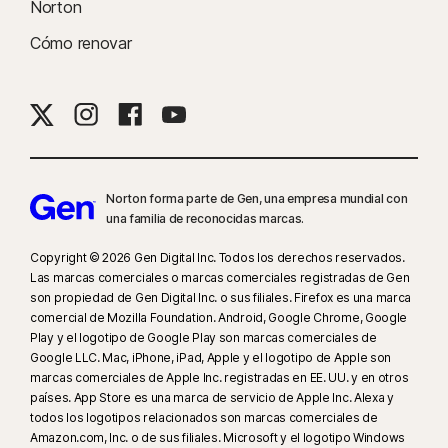
Norton
Cómo renovar
9
Basado en una prueba de otros ocho productos de VPN líderes
seleccionados por Gen en el informe de comparación del rendimiento de
productos VPN realizado por PassMark Software por encargo de Gen, en
noviembre de 2023.
16
Para dejar de recibir la mayoría de las alertas para Windows, se debe
usar el modo de pantalla completa.
Norton forma parte de Gen, una empresa mundial con
una familia de reconocidas marcas.
17
No incluye la supervisión de chats ni mensajes directos. Podría no
Copyright © 2026 Gen Digital Inc. Todos los derechos reservados.
identificar el ciberacoso, los contenidos explícitos o ilegales ni la
Las marcas comerciales o marcas comerciales registradas de Gen
incitación al odio. La supervisión de redes sociales solo está disponible
son propiedad de Gen Digital Inc. o sus filiales. Firefox es una marca
en Facebook, Instagram, LinkedIn, Twitter y YouTube. En Facebook,
comercial de Mozilla Foundation. Android, Google Chrome, Google
Instagram y LinkedIn solo está disponible la función de toma de cuentas.
Play y el logotipo de Google Play son marcas comerciales de
Google LLC. Mac, iPhone, iPad, Apple y el logotipo de Apple son
marcas comerciales de Apple Inc. registradas en EE. UU. y en otros
23
La Protección contra deepfakes automática funciona solo para videos
países. App Store es una marca de servicio de Apple Inc. Alexa y
en inglés en plataformas de redes sociales o de video compatibles; para
todos los logotipos relacionados son marcas comerciales de
otras plataformas, usa el análisis manual. Requiere Windows 11 o
Amazon.com, Inc. o de sus filiales. Microsoft y el logotipo Windows