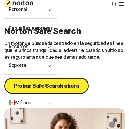
Busca
Personal
Pequeñas empresas
Norton Safe Search
Un motor de búsqueda centrado en la seguridad en línea
Recursos
que le brinda tranquilidad al advertirle cuando un sitio no
es seguro antes de que sea demasiado tarde.
Soporte
Prueba gratis
Probar Safe Search ahora
México
Iniciar sesión