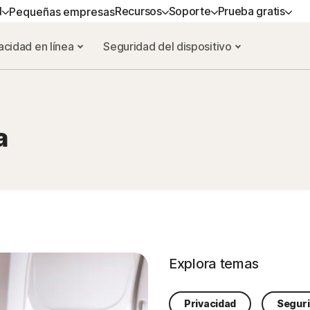
l
Recursos
Soporte
Prueba gratis
Pequeñas empresas
acidad en línea
Seguridad del dispositivo
NO
AYUDA
BLOG DE NORTON
SEGURIDAD DEL DISPOSITIVO
PRUEBA GRATIS
APRENDER
PRIV
d
Soporte al cliente
Recursos de privacidad
Norton AntiVirus Plus
Pruebas gratuitas
Cómo renovar
Norto
Recursos contra estafas
Norton Mobile Security para
Servicios Premium
Norto
a
Android™
Eliminación de virus y 
Norton Mobile Security para iOS™
s y servicios
Explora temas
Privacidad
Seguri