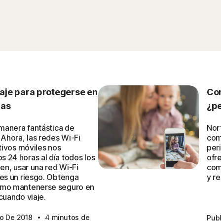
aje para protegerse en
Com
cas
¿pe
 manera fantástica de
Nor
 Ahora, las redes Wi-Fi
com
itivos móviles nos
peri
 24 horas al día todos los
ofr
ien, usar una red Wi-Fi
com
 es un riesgo. Obtenga
y re
ómo mantenerse seguro en
cuando viaje.
·
to De 2018
4 minutos de
Pub