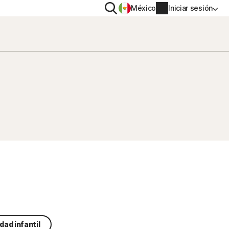
Buscar
México
Iniciar sesión
ACIDAD
MÁS
n VPN
Norton Identity Advisor Plus
n AntiTrack
Norton Utilities Ultimate
Información de cuenta
spyware
Información de facturación
Renovar
Historial de pedidos
Escribe tu clave de producto
dad infantil