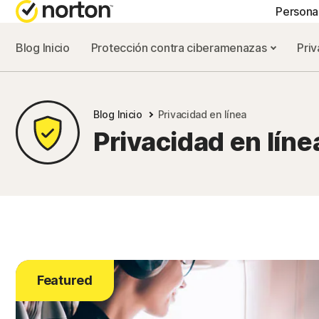
Persona
Blog Inicio
Protección contra ciberamenazas
Priv
PLANES TODO EN U
Norton 360 Advance
Blog Inicio
Privacidad en línea
Norton 360 Premium
Privacidad en líne
Norton 360 Deluxe
Norton 360 Standard
Todos los producto
Featured