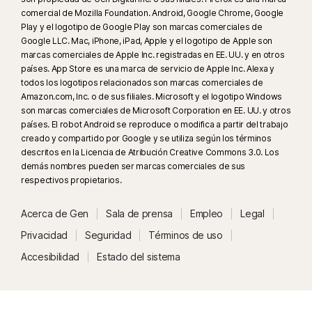
Instagram y LinkedIn solo está disponible la función de toma de cuentas.
comercial de Mozilla Foundation. Android, Google Chrome, Google
Play y el logotipo de Google Play son marcas comerciales de
Google LLC. Mac, iPhone, iPad, Apple y el logotipo de Apple son
23
La Protección contra deepfakes automática funciona solo para videos
marcas comerciales de Apple Inc. registradas en EE. UU. y en otros
en inglés en plataformas de redes sociales o de video compatibles; para
países. App Store es una marca de servicio de Apple Inc. Alexa y
otras plataformas, usa el análisis manual. Requiere Windows 11 o
todos los logotipos relacionados son marcas comerciales de
posterior y un navegador compatible. La detección automática además
Amazon.com, Inc. o de sus filiales. Microsoft y el logotipo Windows
son marcas comerciales de Microsoft Corporation en EE. UU. y otros
requiere una PC con IA (CPU Qualcomm o Intel de mínimo 8 núcleos,
países. El robot Android se reproduce o modifica a partir del trabajo
16 GB de RAM) o una PC sin IA (CPU de mínimo 6 núcleos de cualquier
creado y compartido por Google y se utiliza según los términos
marca, 16 GB de RAM). Para las PC sin IA con CPU de mínimo 4 núcleos y
descritos en la Licencia de Atribución Creative Commons 3.0. Los
8 GB de RAM, solo está disponible el análisis manual. Para ver todos los
demás nombres pueden ser marcas comerciales de sus
detalles, visita
respectivos propietarios.
Norton.com/deepfakesupport
.
Acerca de Gen
Sala de prensa
Empleo
Legal
³³
La Protección contra deepfakes en el Asistente de IA Norton Genie está
disponible actualmente en acceso anticipado y solo funciona con videos
Privacidad
Seguridad
Términos de uso
de YouTube en inglés.
Accesibilidad
Estado del sistema
γ
Norton Safe Search no proporciona una calificación de seguridad para
vínculos patrocinados ni filtra los vínculos patrocinados potencialmente