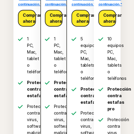
continuación.*
continuación.*
continuación.*
continuación.*
Comprar
Comprar
Comprar
Comprar
ahora
ahora
ahora
ahora
1
1
5
10
PC,
PC,
equipos
equipos
Mac,
Mac,
PC,
PC,
tablet
tablet
Mac,
Mac,
o
o
tablets
tablets
teléfono
teléfono
o
o
teléfonos
teléfonos
Protección
Protección
contra
contra
Protección
Protección
estafas
estafas
contra
contra
estafas
estafas
Protección
Protección
pro
contra
contra
Protección
virus,
virus,
contra
Protección
software
software
virus,
contra
malicioso,
malicioso,
software
virus,