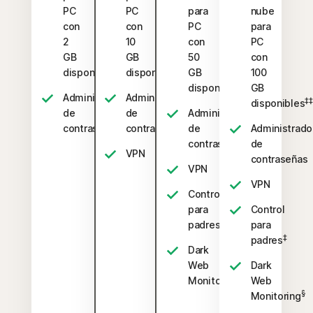
PC
PC
para
nube
con
con
PC
para
2
10
con
PC
GB
GB
50
con
‡‡,4
‡‡,4
disponibles
disponibles
GB
100
‡‡,4
disponibles
GB
Administrador
Administrador
‡‡
disponibles
de
de
Administrador
contraseñas
contraseñas
de
Administrado
contraseñas
de
VPN
contraseñas
VPN
VPN
Control
para
Control
‡
padres
para
‡
padres
Dark
Web
Dark
§
Monitoring
Web
§
Monitoring