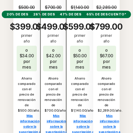
$500.00
$700.00
$1,140.00
$2,289.00
20% DE DESCUENTO*
28% DE DESCUENTO*
47% DE DESCUENTO*
65% DE DESCUENTO*
$399.00
$499.00
$599.00
$799.00
primer
primer
primer
primer
año
año
año
año
o
o
o
o
$34.00
$42.00
$50.00
$67.00
por
por
por
por
mes
mes
mes
mes
Ahorro
Ahorro
Ahorro
Ahorro
comparado
comparado
comparado
comparado
con el
con el
con el
con el
precio de
precio de
precio de
precio de
renovación
renovación
renovación
renovación
de
de
de
de
$500.00/año.
$700.00/año.
$1,140.00/año.
$2,289.00/año.
Más
Más
Más
Más
información
información
información
información
sobre la
sobre la
sobre la
sobre la
suscripción a
suscripción a
suscripción a
suscripción a