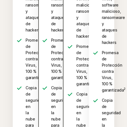
ransomware
ransomware
malicioso,
software
y
y
ransomware
malicioso,
ataques
ataques
y
ransomware
de
de
ataques
y
hackers
hackers
de
ataques
hackers
de
Promesa
Promesa
hackers
de
de
Promesa
Protección
Protección
de
Promesa
contra
contra
Protección
de
Virus,
Virus,
contra
Protección
100 %
100 %
Virus,
contra
2
2
garantizada
garantizada
100 %
Virus,
2
garantizada
100 %
Copia
Copia
2
garantizada
de
de
Copia
seguridad
seguridad
de
Copia
en
en
seguridad
de
la
la
en
seguridad
nube
nube
la
en
para
para
nube
la