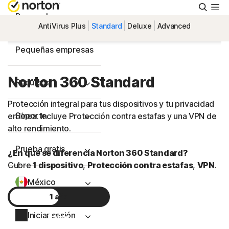
Busca
Personal
AntiVirus Plus
Standard
Deluxe
Advanced
Pequeñas empresas
Norton 360 Standard
Recursos
Protección integral para tus dispositivos y tu privacidad
Soporte
en línea. Incluye Protección contra estafas y una VPN de
alto rendimiento.
Prueba gratis
¿En qué se diferencia Norton 360 Standard?
Cubre
1 dispositivo
,
Protección contra estafas
,
VPN
.
México
1 año
Iniciar sesión
2 años