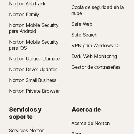
Norton AntiTrack
renovación automática. Consulta
Copia de seguridad en la
nube
Norton.com/virus-protection-promise
Norton Family
para ver toda la información.
Safe Web
Norton Mobile Security
4
Las funciones de Copia de seguridad en la nube solo están disponibles
para Android
Safe Search
en Windows (excepto Windows en modo S y Windows sobre un
Norton Mobile Security
procesador ARM).
VPN para Windows 10
para iOS
Dark Web Monitoring
5
Las funciones de SafeCam solo están disponibles en Windows (excepto
Norton Utilities Ultimate
Windows en modo S y Windows sobre un procesador ARM).
Gestor de contraseñas
Norton Driver Updater
6
Las funciones de Supervisión de ubicación NO están disponibles en
Norton Small Business
todos los países. Haga clic
aquí
para obtener más información. Para que
Norton Private Browser
funcione, el dispositivo del niño debe tener instalada la aplicación Norton
Family y estar encendido.
Servicios y
Acerca de
7
soporte
Informe sobre ciberseguridad de Norton LifeLock de 2021:
Acerca de Norton
Resultados globales
Servicios Norton