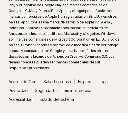
Play y el logotipo de Google Play son marcas comerciales de
Google LLC. Mac, iPhone, iPad, Apple y el logotipo de Apple son
23
La Protección contra deepfakes automática funciona solo para videos
marcas comerciales de Apple Inc. registradas en EE. UU. y en otros
en inglés en plataformas de redes sociales o de video compatibles; para
países. App Store es una marca de servicio de Apple Inc. Alexa y
otras plataformas, usa el análisis manual. Requiere Windows 11 o
todos los logotipos relacionados son marcas comerciales de
posterior y un navegador compatible. La detección automática además
Amazon.com, Inc. o de sus filiales. Microsoft y el logotipo Windows
son marcas comerciales de Microsoft Corporation en EE. UU. y otros
requiere una PC con IA (CPU Qualcomm o Intel de mínimo 8 núcleos,
países. El robot Android se reproduce o modifica a partir del trabajo
16 GB de RAM) o una PC sin IA (CPU de mínimo 6 núcleos de cualquier
creado y compartido por Google y se utiliza según los términos
marca, 16 GB de RAM). Para las PC sin IA con CPU de mínimo 4 núcleos y
descritos en la Licencia de Atribución Creative Commons 3.0. Los
8 GB de RAM, solo está disponible el análisis manual. Para ver todos los
demás nombres pueden ser marcas comerciales de sus
detalles, visita
respectivos propietarios.
Norton.com/deepfakesupport
.
Acerca de Gen
Sala de prensa
Empleo
Legal
³³
La Protección contra deepfakes en el Asistente de IA Norton Genie está
disponible actualmente en acceso anticipado y solo funciona con videos
Privacidad
Seguridad
Términos de uso
de YouTube en inglés.
Accesibilidad
Estado del sistema
γ
Norton Safe Search no proporciona una calificación de seguridad para
vínculos patrocinados ni filtra los vínculos patrocinados potencialmente
inseguros de los resultados de búsqueda. No disponible en todos los