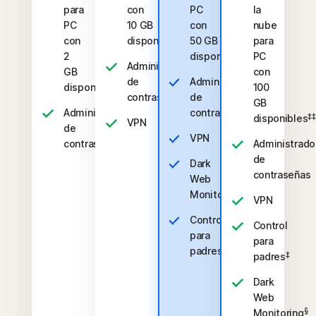
para
con
PC
la
PC
10 GB
con
nube
‡‡,4
con
disponibles
50 GB
para
‡‡,4
2
disponibles
PC
Administrador
GB
con
de
Administrador
‡‡,4
disponibles
100
contraseñas
de
GB
Administrador
contraseñas
‡‡
disponibles
VPN
de
VPN
contraseñas
Administrado
de
Dark
contraseñas
Web
§
Monitoring
VPN
Control
Control
para
para
‡
padres
‡
padres
Dark
Web
§
Monitoring