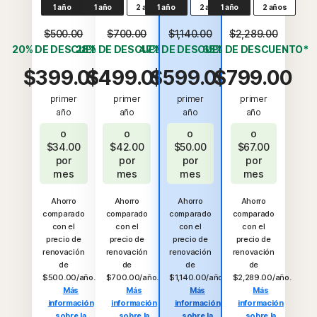
1 año
1 año
2 años
1 año
2 años
1 año
2 años
$500.00
$700.00
$1,140.00
$2,289.00
20% DE DESCUENTO*
28% DE DESCUENTO*
47% DE DESCUENTO*
65% DE DESCUENTO*
$399.00
$499.00
$599.00
$799.00
primer
primer
primer
primer
año
año
año
año
o
o
o
o
$34.00
$42.00
$50.00
$67.00
por
por
por
por
mes
mes
mes
mes
Ahorro
Ahorro
Ahorro
Ahorro
comparado
comparado
comparado
comparado
con el
con el
con el
con el
precio de
precio de
precio de
precio de
renovación
renovación
renovación
renovación
de
de
de
de
$500.00/año.
$700.00/año.
$1,140.00/año.
$2,289.00/año.
Más
Más
Más
Más
información
información
información
información
sobre la
sobre la
sobre la
sobre la