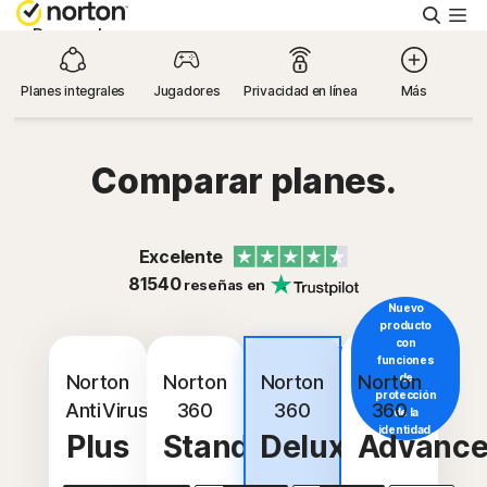
Busca
Personal
Planes integrales
Jugadores
Privacidad en línea
Más
Pequeñas empresas
Comparar planes.
Recursos
Soporte
Excelente
81540
reseñas en
Nuevo
Prueba gratis
producto
con
Más
funciones
popular
Norton
Norton
Norton
Norton
de
México
protección
AntiVirus
360
360
360
de la
identidad.
Plus
Standard
Deluxe
Advanc
Iniciar sesión