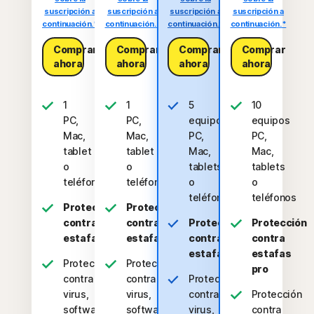
suscripción a
suscripción a
suscripción a
suscripción a
continuación.*
continuación.*
continuación.*
continuación.*
Comprar
Comprar
Comprar
Comprar
ahora
ahora
ahora
ahora
1
1
5
10
PC,
PC,
equipos
equipos
Mac,
Mac,
PC,
PC,
tablet
tablet
Mac,
Mac,
o
o
tablets
tablets
teléfono
teléfono
o
o
teléfonos
teléfonos
Protección
Protección
contra
contra
Protección
Protección
estafas
estafas
contra
contra
estafas
estafas
Protección
Protección
pro
contra
contra
Protección
virus,
virus,
contra
Protección
software
software
virus,
contra