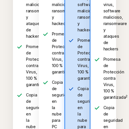
malicioso,
malicioso,
software
virus,
ransomware
ransomware
malicioso,
software
y
y
ransomware
malicioso,
ataques
hackeos
y
ransomware
de
hackeos
y
Promesa
hackers
ataques
de
Promesa
de
Promesa
Protección
de
hackers
de
contra
Protección
Protección
Virus,
contra
Promesa
contra
100 %
Virus,
de
2
Virus,
garantizada
100 %
Protección
2
100 %
garantizada
contra
Copia
2
garantizada
Virus,
de
Copia
100 %
Copia
seguridad
de
2
garantizada
de
en
seguridad
seguridad
la
en
Copia
en
nube
la
de
la
para
nube
seguridad
nube
PC
para
en