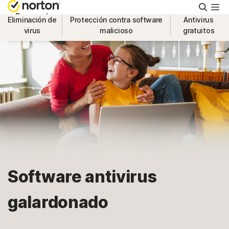
Busca
Personal
Eliminación de
Protección contra software
Antivirus
virus
malicioso
gratuitos
Pequeñas empresas
Recursos
Soporte
Prueba gratis
Software antivirus
México
galardonado
Iniciar sesión