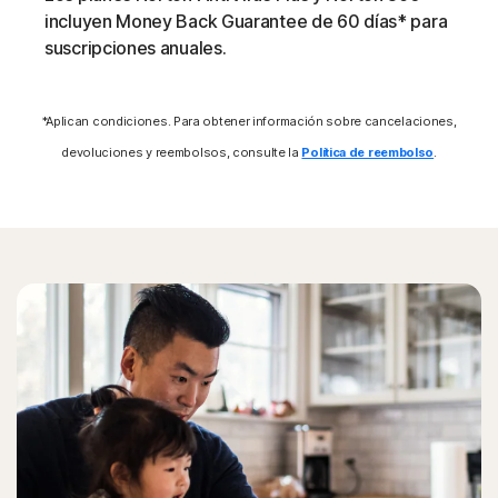
La protección Norton ayuda a bloquear las amenazas en
incluyen Money Back Guarantee de 60 días* para
línea que llaman a su centro de comando y control (C&C)
suscripciones anuales.
para descargar cargas maliciosas adicionales.
Puntos vulnerables
*Aplican condiciones. Para obtener información sobre cancelaciones,
devoluciones y reembolsos, consulte la
Política de reembolso
.
La protección Norton bloquea técnicas específicas de
ataques de software malicioso que aprovechan las
vulnerabilidades del software.
Amenazas sin archivos
Las amenazas en línea modernas no dejan rastros en el
sistema de archivos al aprovechar los scripts y la
ejecución en memoria. La protección Norton las detecta
y ayuda a eliminarlas.
Ataques de formjacking