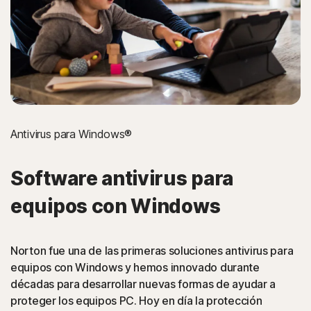
La protección Norton ayuda a bloquear los intentos de
robo de tarjetas de crédito durante la facturación en
línea.
Registradores de pulsaciones
La protección Norton detiene las amenazas en línea que
Antivirus para Windows®
intentan robar pulsaciones del teclado, por ejemplo
cuando escribe su nombre de usuario y contraseña en
Software antivirus para
cuentas de Internet.
equipos con Windows
Ataques de navegador de interposición
“man-in-the-middle”
Norton fue una de las primeras soluciones antivirus para
equipos con Windows y hemos innovado durante
La protección Norton detecta software malicioso que
décadas para desarrollar nuevas formas de ayudar a
secuestra una sesión web.
proteger los equipos PC. Hoy en día la protección