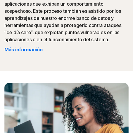
maliciosos en Facebook, un tipo de clickjacking en el que
aplicaciones que exhiban un comportamiento
los clics en “me gusta” realmente activan un vínculo
sospechoso. Este proceso también es asistido por los
malicioso oculto, que después podría ser publicado en el
aprendizajes de nuestro enorme banco de datos y
muro de sus amigos.
herramientas que ayudan a protegerlo contra ataques
“de día cero”, que explotan puntos vulnerables en las
◊
Estafas de soporte al cliente
aplicaciones o en el funcionamiento del sistema.
Más información
La protección Norton bloquea los sitios web que se
hacen pasar por sitios oficiales de soporte técnico.
◊
La protección contra phishing y estafas en línea aplica solo a dispositivos
que tienen instalado Norton 360. El reembolso no aplica a la pérdida por robo
de identidad que resulte, directa o indirectamente, de phishing o estafas.