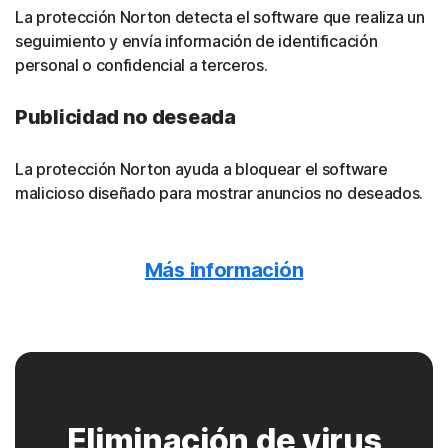
La protección Norton detecta el software que realiza un
seguimiento y envía información de identificación
personal o confidencial a terceros.
Publicidad no deseada
La protección Norton ayuda a bloquear el software
malicioso diseñado para mostrar anuncios no deseados.
Publicidad maliciosa
Más información
La protección Norton detecta la presencia de software
malicioso oculto tras los anuncios en línea.
Troyanos
Eliminación de virus
La protección Norton ayuda a bloquear los troyanos que