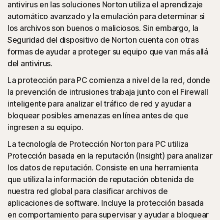
antivirus en las soluciones Norton utiliza el aprendizaje
Posibles aplicaciones no deseadas (PUA)
automático avanzado y la emulación para determinar si
los archivos son buenos o maliciosos. Sin embargo, la
La protección Norton detecta las extensiones o
Seguridad del dispositivo de Norton cuenta con otras
aplicaciones del navegador conocidas por causar
formas de ayudar a proteger su equipo que van más allá
problemas y las desinstala.
del antivirus.
La protección para PC comienza a nivel de la red, donde
Ataques basados en scripts
la prevención de intrusiones trabaja junto con el Firewall
inteligente para analizar el tráfico de red y ayudar a
(JavaScript, VBA, VBS, Powershell): Las amenazas en
bloquear posibles amenazas en línea antes de que
línea modernas usan lenguajes de programación de
ingresen a su equipo.
scripts en lugar de usar archivos ejecutables. La
La tecnología de Protección Norton para PC utiliza
protección Norton detecta y ayuda a bloquear estos
Protección basada en la reputación (Insight) para analizar
ataques.
los datos de reputación. Consiste en una herramienta
que utiliza la información de reputación obtenida de
◊
Estafas de redes sociales
nuestra red global para clasificar archivos de
aplicaciones de software. Incluye la protección basada
La protección Norton ayuda a bloquear los “me gusta”
en comportamiento para supervisar y ayudar a bloquear