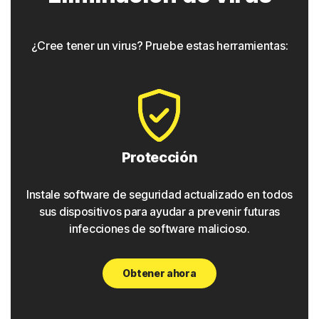
aparentan ser algo que no son y que a menudo contienen
un componente de puerta trasera para acceso futuro.
¿Cree tener un virus? Pruebe estas herramientas:
◊
Phishing
La protección Norton tiene herramientas para detectar
intentos de phishing, que son vínculos aparentemente
seguros que llevan a los usuarios a sitios maliciosos.
Estos sitios recopilan datos personales y credenciales de
Protección
inicio de sesión y pueden hallarse en sitios web, correos
electrónicos o incluso anuncios.
Instale software de seguridad actualizado en todos
sus dispositivos para ayudar a prevenir futuras
Pharming
infecciones de software malicioso.
De forma similar a los ataques de phishing, la protección
Obtener ahora
Norton detecta ataques de pharming que redirigen a los
usuarios de un sitio legítimo a uno malicioso.