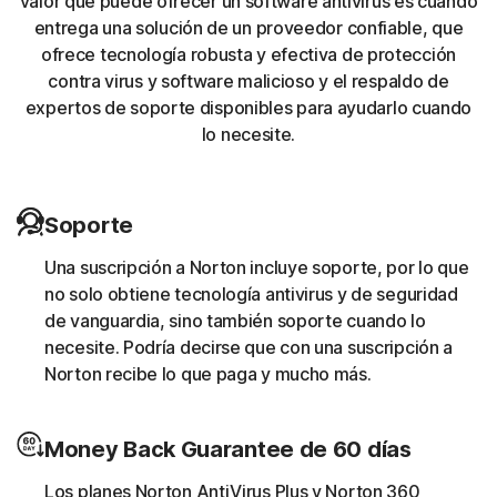
valor que puede ofrecer un software antivirus es cuando
entrega una solución de un proveedor confiable, que
Troyanos bancarios
ofrece tecnología robusta y efectiva de protección
contra virus y software malicioso y el respaldo de
expertos de soporte disponibles para ayudarlo cuando
La protección Norton ayuda a bloquear y eliminar
lo necesite.
troyanos conocidos por tener como objetivo a las
operaciones bancarias.
Extracción de monedas
Soporte
Una suscripción a Norton incluye soporte, por lo que
La protección Norton ayuda a bloquear el software
no solo obtiene tecnología antivirus y de seguridad
malicioso que utiliza los recursos informáticos de otra
de vanguardia, sino también soporte cuando lo
persona para ejecutar un script de extracción de
necesite. Podría decirse que con una suscripción a
monedas sin el consentimiento del usuario (por ejemplo,
Norton recibe lo que paga y mucho más.
cryptojacking).
Descargador
Money Back Guarantee de 60 días
Los planes Norton AntiVirus Plus y Norton 360