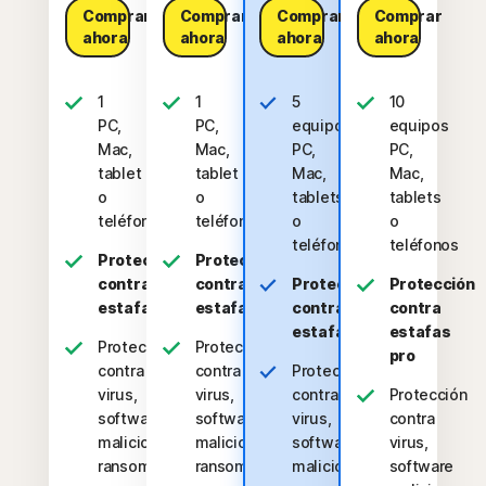
Comprar
Comprar
Comprar
Comprar
ahora
ahora
ahora
ahora
1
1
5
10
PC,
PC,
equipos
equipos
Mac,
Mac,
PC,
PC,
tablet
tablet
Mac,
Mac,
o
o
tablets
tablets
teléfono
teléfono
o
o
teléfonos
teléfonos
Protección
Protección
contra
contra
Protección
Protección
estafas
estafas
contra
contra
estafas
estafas
Protección
Protección
pro
contra
contra
Protección
virus,
virus,
contra
Protección
software
software
virus,
contra
malicioso,
malicioso,
software
virus,
ransomware
ransomware
malicioso,
software