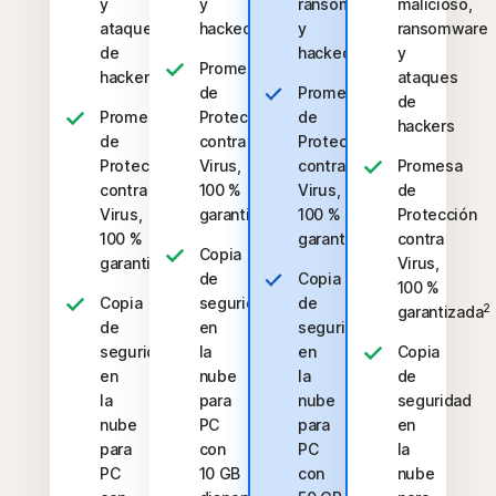
y
y
ransomware
malicioso,
ataques
hackeos
y
ransomware
de
hackeos
y
Promesa
hackers
ataques
de
Promesa
de
Promesa
Protección
de
hackers
de
contra
Protección
Protección
Virus,
contra
Promesa
contra
100 %
Virus,
de
2
Virus,
garantizada
100 %
Protección
2
100 %
garantizada
contra
Copia
2
garantizada
Virus,
de
Copia
100 %
Copia
seguridad
de
2
garantizada
de
en
seguridad
seguridad
la
en
Copia
en
nube
la
de
la
para
nube
seguridad
nube
PC
para
en
para
con
PC
la
PC
10 GB
con
nube
‡‡,4