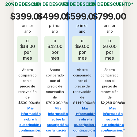
20% DE DESCUENTO*
28% DE DESCUENTO*
47% DE DESCUENTO*
65% DE DESCUENTO*
$399.00
$499.00
$599.00
$799.00
primer
primer
primer
primer
año
año
año
año
o
o
o
o
$34.00
$42.00
$50.00
$67.00
por
por
por
por
mes
mes
mes
mes
Ahorro
Ahorro
Ahorro
Ahorro
comparado
comparado
comparado
comparado
con el
con el
con el
con el
precio de
precio de
precio de
precio de
renovación
renovación
renovación
renovación
de
de
de
de
$500.00/año.
$700.00/año.
$1,140.00/año.
$2,289.00/año.
Más
Más
Más
Más
información
información
información
información
sobre la
sobre la
sobre la
sobre la
suscripción a
suscripción a
suscripción a
suscripción a
continuación.*
continuación.*
continuación.*
continuación.*