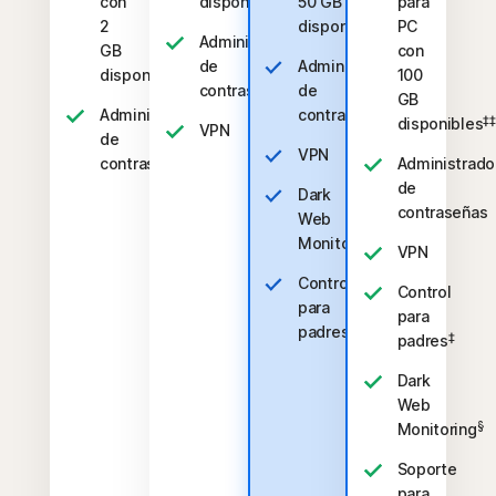
con
disponibles
50 GB
para
‡‡,4
2
disponibles
PC
Administrador
GB
con
de
Administrador
‡‡,4
disponibles
100
contraseñas
de
GB
Administrador
contraseñas
‡‡
disponibles
VPN
de
VPN
contraseñas
Administrado
de
Dark
contraseñas
Web
§
Monitoring
VPN
Control
Control
para
para
‡
padres
‡
padres
Dark
Web
§
Monitoring
Soporte
para