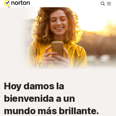
Busca
Personal
Pequeñas empresas
Recursos
Soporte
Prueba gratis
Hoy damos la
México
bienvenida a un
mundo más brillante.
Iniciar sesión