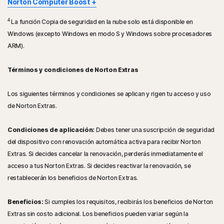
Norton Computer Boost
Sistemas operativos Windows™
4
Microsoft Windows XP SP3 o posterior, Windows
La función Copia de seguridad en la nube solo está disponible en
Sistemas operativos Windows™
Vista, Windows 7 o Windows 8.
Windows (excepto Windows en modo S y Windows sobre procesadores
Microsoft Windows XP SP3 o posterior, Windows
Microsoft Windows 11/10 (todas las versiones),
ARM).
Vista, Windows 7 o Windows 8.
excepto Windows 11/10 en modo S y Windows
Microsoft Windows 11/10 (todas las versiones),
ejecutado en procesadores ARM.
excepto Windows 11/10 en modo S y Windows
Términos y condiciones de Norton Extras
ejecutado en procesadores ARM.
®
Mac
Sistemas operativos
Los siguientes términos y condiciones se aplican y rigen tu acceso y uso
Mac OS X 10.5 o posterior.
®
Mac
Sistemas operativos
de Norton Extras.
Mac OS X 10.5 o posterior.
Sistemas operativos Android™
Android 6.x o posterior (debe tener la aplicación
Condiciones de aplicación:
Debes tener una suscripción de seguridad
Google Play instalada)
del dispositivo con renovación automática activa para recibir Norton
Extras. Si decides cancelar la renovación, perderás inmediatamente el
Sistemas operativos iOS
acceso a tus Norton Extras. Si decides reactivar la renovación, se
iOS, versión 7 o posterior.
restablecerán los beneficios de Norton Extras.
Beneficios:
Si cumples los requisitos, recibirás los beneficios de Norton
Extras sin costo adicional. Los beneficios pueden variar según la