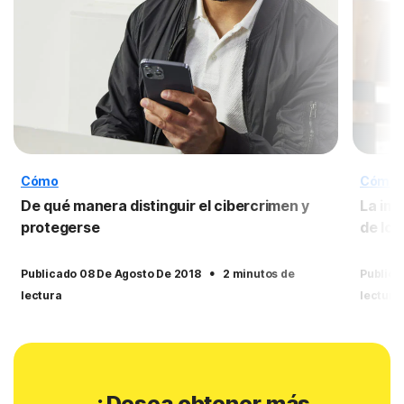
Cómo
Cómo
De qué manera distinguir el cibercrimen y
La imp
protegerse
de los
·
Publicado 08 De Agosto De 2018
2 minutos de
Publica
lectura
lectura
¿Desea obtener más